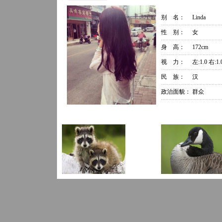
别 名：
Linda
性 别：
女
身 高：
172cm
视 力：
左:1.0 右:1.
民 族：
汉
政治面貌：
群众